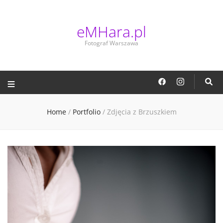
eMHara.pl
Fotograf Warszawa
eMHara.pl
Fotograf Warszawa
Home
/
Portfolio
/
Zdjęcia z Brzuszkiem