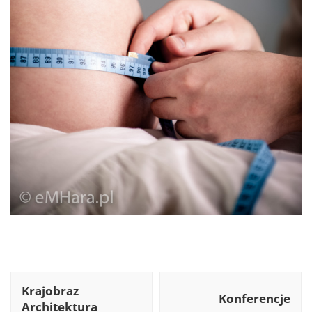
Post
Krajobraz
Navigation
Konferencje
Architektura