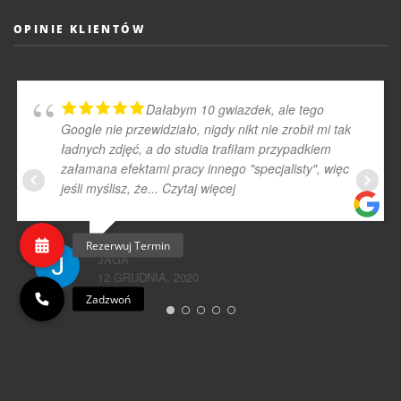
OPINIE KLIENTÓW
Dałabym 10 gwiazdek, ale tego
Google nie przewidziało, nigdy nikt nie zrobił mi tak
ładnych zdjęć, a do studia trafiłam przypadkiem
załamana efektami pracy innego "specjalisty", więc
jeśli myślisz, że
... Czytaj więcej
JAGA
12 GRUDNIA, 2020