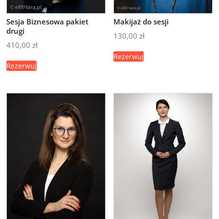
Sesja Biznesowa pakiet
Makijaż do sesji
drugi
130,00
zł
410,00
zł
Rezerwuj
Rezerwuj