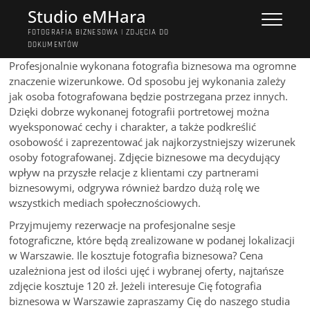
Przejdź
Studio eMHara
do
FOTOGRAFIA BIZNESOWA | ZDJĘCIA DO
treści
DOKUMENTÓW
Profesjonalnie wykonana fotografia biznesowa ma ogromne
znaczenie wizerunkowe. Od sposobu jej wykonania zależy
jak osoba fotografowana będzie postrzegana przez innych.
Dzięki dobrze wykonanej fotografii portretowej można
wyeksponować cechy i charakter, a także podkreślić
osobowość i zaprezentować jak najkorzystniejszy wizerunek
osoby fotografowanej. Zdjęcie biznesowe ma decydujący
wpływ na przyszłe relacje z klientami czy partnerami
biznesowymi, odgrywa również bardzo dużą rolę we
wszystkich mediach społecznościowych.
Przyjmujemy rezerwacje na profesjonalne sesje
fotograficzne, które będą zrealizowane w podanej lokalizacji
w Warszawie. Ile kosztuje fotografia biznesowa? Cena
uzależniona jest od ilości ujęć i wybranej oferty, najtańsze
zdjęcie kosztuje 120 zł. Jeżeli interesuje Cię fotografia
biznesowa w Warszawie zapraszamy Cię do naszego studia