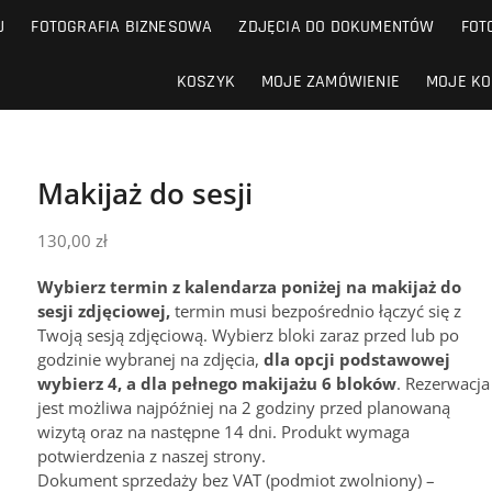
J
FOTOGRAFIA BIZNESOWA
ZDJĘCIA DO DOKUMENTÓW
FOT
KOSZYK
MOJE ZAMÓWIENIE
MOJE KO
Makijaż do sesji
130,00
zł
Like the services and photo re
Definitely recommend.
Wybierz termin z kalendarza poniżej na makijaż do
sesji zdjęciowej,
termin musi bezpośrednio łączyć się z
Twoją sesją zdjęciową. Wybierz bloki zaraz przed lub po
godzinie wybranej na zdjęcia,
dla opcji podstawowej
Alisher Abdurakhmanov
wybierz 4, a dla pełnego makijażu 6 bloków
. Rezerwacja
2023-10-22
jest możliwa najpóźniej na 2 godziny przed planowaną
wizytą oraz na następne 14 dni. Produkt wymaga
potwierdzenia z naszej strony.
Dokument sprzedaży bez VAT (podmiot zwolniony) –