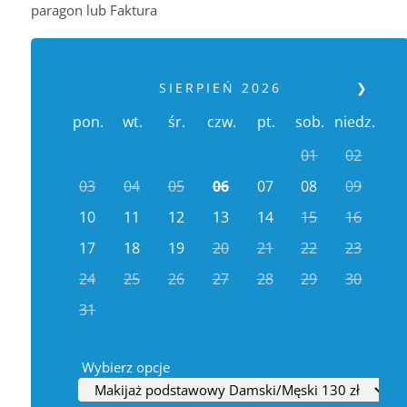
paragon lub Faktura
SIERPIEŃ
2026
❯
pon.
wt.
śr.
czw.
pt.
sob.
niedz.
01
02
03
04
05
06
07
08
09
10
11
12
13
14
15
16
17
18
19
20
21
22
23
24
25
26
27
28
29
30
31
Wybierz opcje