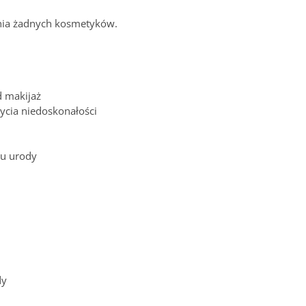
enia żadnych kosmetyków.
d makijaż
ycia niedoskonałości
pu urody
dy