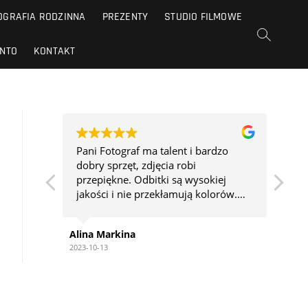
OGRAFIA RODZINNA
PREZENTY
STUDIO FILMOWE
NTO
KONTAKT
sults.
Pani Fotograf ma talent i bardzo
Myś
dobry sprzęt, zdjęcia robi
na 
przepiękne. Odbitki są wysokiej
wie
jakości i nie przekłamują kolorów.
ser
Dodatkowe plusy - możliwość
rezerwacji terminu online i świetna
Alina Markina
Mart
lokalizacja w centrum Warszawy.
2023-10-13
2023-1
Polecam!